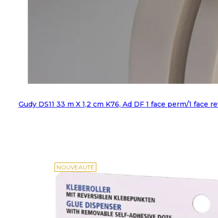
Gudy DS11 33 m X 1,2 cm K76, Ad DF 1 face perm/1 face re
NOUVEAUTÉ