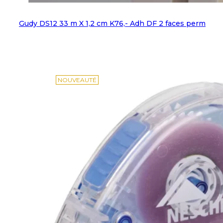
Gudy DS12 33 m X 1,2 cm K76,- Adh DF 2 faces perm
NOUVEAUTÉ