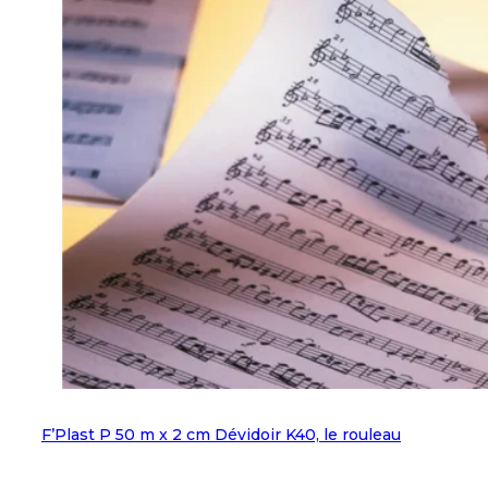
F’Plast P 50 m x 2 cm Dévidoir K40, le rouleau