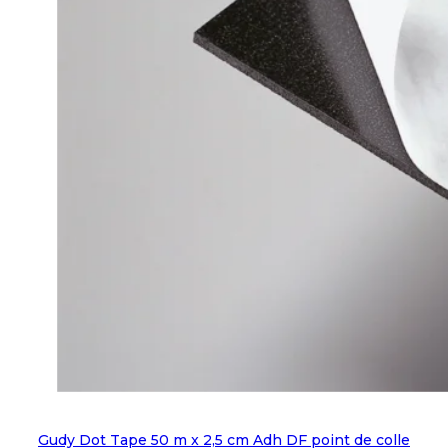
Gudy Dot Tape 50 m x 2,5 cm Adh DF point de colle