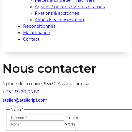
Pièces & Entretien machines
Agrafes / pointes / V-nails / Lames
Fixations & accroches
Adhésifs & conservation
Reconditionnés
Maintenance
Contact
Nous contacter
4 place de la mairie, 95430 Auvers-sur-oise
+ 33 1 59 20 06 83
atelier@atelierlpf.com
Message
Nom
*
E-
Prénom
mail
Nom
Téléphone