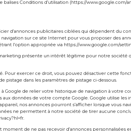
e balises Conditions d’utilisation (https://www.google.com/a
néficier d’annonces publicitaires ciblées qui dépendent d
 navigation sur ce site Internet pour vous proposer des an
trant l’option appropriée via https://www.google.com/settin
 marketing présente un intérêt légitime pour notre société q
blé. Pour exercer ce droit, vous pouvez désactiver cette fon
 de pistage dans les paramètres de pistage ci-dessous.
à Google de relier votre historique de navigation à votre co
ics aux données de votre compte Google. Google utilise les i
 un appareil, nos annonces pourront s’afficher lorsque vous na
onnées ne permettent à notre société de tirer aucune conclus
ivacy?hl=fr.
tout moment de ne pas recevoir d’annonces personnalisées en