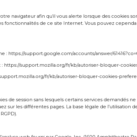
re navigateur afin qu’il vous alerte lorsque des cookies sont
es fonctionnalités de ce site Internet. Vous pouvez cepend
ome : https://support.google.com/accounts/answer/61416?
x : https://support.mozilla.org/fr/kb/autoriser-bloquer-cooki
//support.mozilla.org/fr/kb/autoriser-bloquer-cookies-prefer
ies de session sans lesquels certains services demandés ne 
 sur les différentes pages. La base légale de l’utilisation d
u RGPD).
 d’analyse web fourni par Google, Inc. (1600 Amphitheatre Par