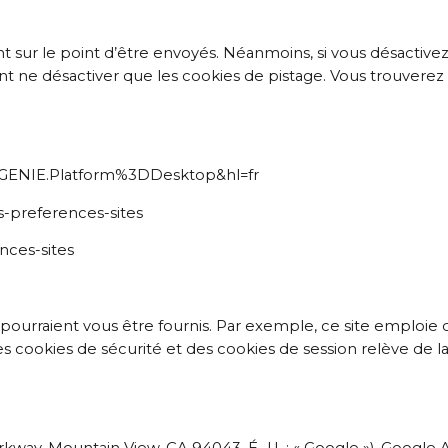
 sur le point d’être envoyés. Néanmoins, si vous désactivez 
ant ne désactiver que les cookies de pistage. Vous trouvere
co=GENIE.Platform%3DDesktop&hl=fr
es-preferences-sites
ences-sites
pourraient vous être fournis. Par exemple, ce site emploie 
es cookies de sécurité et des cookies de session relève de l
kway, Mountain View, CA 94043, É.-U. ; « Google »). Google An