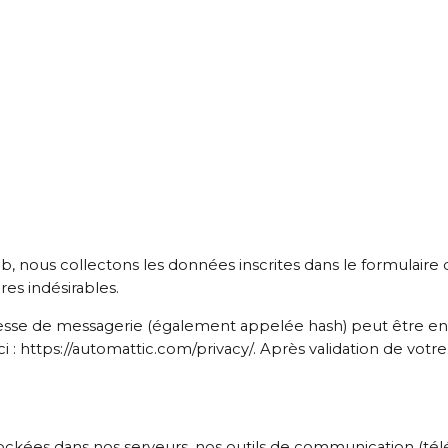
 nous collectons les données inscrites dans le formulaire d
es indésirables.
se de messagerie (également appelée hash) peut être envoyée
 ici : https://automattic.com/privacy/. Après validation de v
s dans nos serveurs, nos outils de communication (téléph