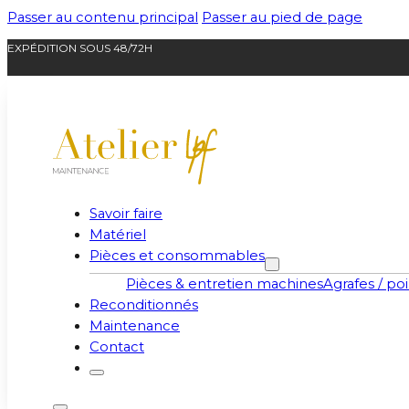
Passer au contenu principal
Passer au pied de page
EXPÉDITION SOUS 48/72H
Savoir faire
Matériel
Pièces et consommables
Pièces & entretien machines
Agrafes / poi
Reconditionnés
Maintenance
Contact