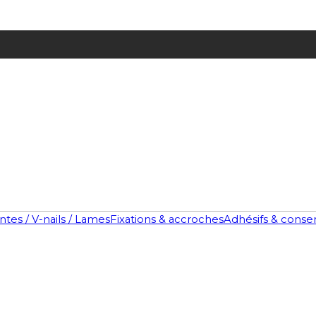
ntes / V-nails / Lames
Fixations & accroches
Adhésifs & conse