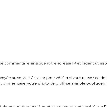
e commentaire ainsi que votre adresse IP et l’agent utilisat
 au service Gravatar pour vérifier si vous utilisez ce dern
otre commentaire, votre photo de profil sera visible publique
ones, messageries), dont les serveurs sont localisés en 