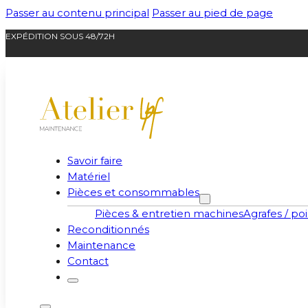
Passer au contenu principal
Passer au pied de page
EXPÉDITION SOUS 48/72H
Savoir faire
Matériel
Pièces et consommables
Pièces & entretien machines
Agrafes / poi
Reconditionnés
Maintenance
Contact