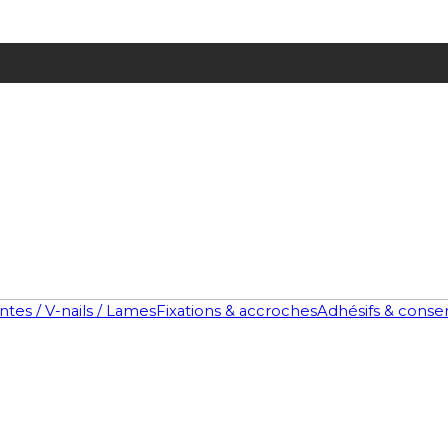
ntes / V-nails / Lames
Fixations & accroches
Adhésifs & conse