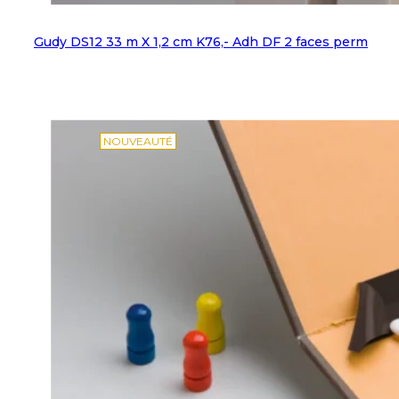
Gudy DS12 33 m X 1,2 cm K76,- Adh DF 2 faces perm
NOUVEAUTÉ